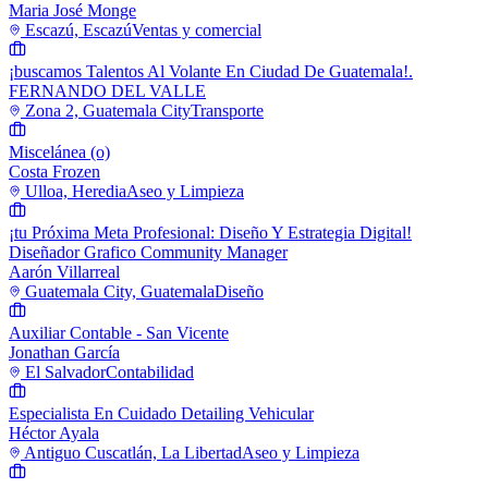
Maria José Monge
Escazú, Escazú
Ventas y comercial
¡buscamos Talentos Al Volante En Ciudad De Guatemala!.
FERNANDO DEL VALLE
Zona 2, Guatemala City
Transporte
Miscelánea (o)
Costa Frozen
Ulloa, Heredia
Aseo y Limpieza
¡tu Próxima Meta Profesional: Diseño Y Estrategia Digital!
Diseñador Grafico Community Manager
Aarón Villarreal
Guatemala City, Guatemala
Diseño
Auxiliar Contable - San Vicente
Jonathan García
El Salvador
Contabilidad
Especialista En Cuidado Detailing Vehicular
Héctor Ayala
Antiguo Cuscatlán, La Libertad
Aseo y Limpieza