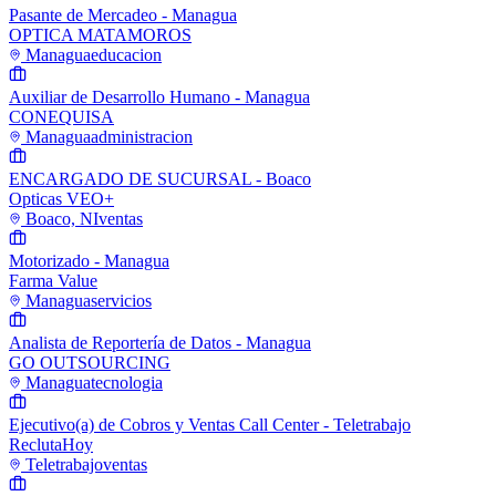
Pasante de Mercadeo - Managua
OPTICA MATAMOROS
Managua
educacion
Auxiliar de Desarrollo Humano - Managua
CONEQUISA
Managua
administracion
ENCARGADO DE SUCURSAL - Boaco
Opticas VEO+
Boaco, NI
ventas
Motorizado - Managua
Farma Value
Managua
servicios
Analista de Reportería de Datos - Managua
GO OUTSOURCING
Managua
tecnologia
Ejecutivo(a) de Cobros y Ventas Call Center - Teletrabajo
ReclutaHoy
Teletrabajo
ventas