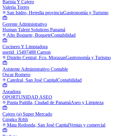
Barista Y Cajero
Valeria Torres
San Isidro, Heredia provincia
Gastronomía y Turismo
Gerente Administrativo
Human Talent Solutions Panamá
Alto Boquete, Boquete
Contabilidad
Cocinero Y Limpiadora
userid_15497488 Carson
Distrito Central, Fco. Morazan
Gastronomía y Turismo
Asistente Administrativo Contable
Oscar Romero
Catedral, San José Capital
Contabilidad
Aseadora
OPORTUNIDAD ASEO
Punta Paitilla, Ciudad de Panamá
Aseo y Limpieza
Cajero (a) Super Mercado
Gingko Rrhh
Mata Redonda, San José Capital
Ventas y comercial