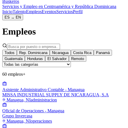
Buskeros
Servicios y Empleo en Centroamérica y República Dominicana
Inicio
Talento
Empleos
Eventos
Servicios
Perfil
ES
→
EN
Empleos
Todos
Rep. Dominicana
Nicaragua
Costa Rica
Panamá
Guatemala
Honduras
El Salvador
Remoto
60 empleos
+
Asistente Administrativo Contable - Managua
MISSA INDUSTRIAL SUPPLY DE NICARAGUA, S.A
Managua, NI
administracion
Oficial de Operaciones - Managua
Grupo Invercasa
Managua, NI
operaciones