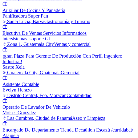
Auxiliar De Cocina Y Panadería
Panificadora Super Pan
Santa Lucia, Barva
Gastronomía y Turismo
Ejecutiva De Ventas Servicios Informaticos
intersistemas_soporte Gt
Zona 1, Guatemala City
Ventas y comercial
¡gran Plaza Para Gerente De Producción Con Perfil Ingeniero
Industrial!
Sastre Xela
Guatemala City, Guatemala
Gerencial
Asistente Contable
Evelyn Herazo
Distrito Central, Fco. Morazan
Contabilidad
Operario De Lavador De Vehiculo
Moises Gonzalez
Las Cumbres, Ciudad de Panamá
Aseo y Limpieza
Encargado De Departamento Tienda Decathlon Escazú /curridabat/
Alajuela