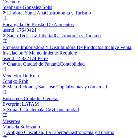
Cocinero
Stephanie Gonzalez Solis
Lindora, Santa Ana
Gastronomía y Turismo
Encargada De Kiosko De Alimentos
userid_17640424
Santa Tecla, La Libertad
Gastronomía y Turismo
Empresa Importadora Y Distribuidora De Productos Incluye Venta,
Instalacion Y Mantenimiento Requiere
userid_15822174 Perez
Chanis, Ciudad de Panamá
Contabilidad
Vendedor De Ruta
Gingko Rrhh
Mata Redonda, San José Capital
Ventas y comercial
Buscamos Contador General
Everprint LATAM
Zona 9, Guatemala City
Contabilidad
Mesero/a
Marisela Solorzano
Antiguo Cuscatlán, La Libertad
Gastronomía y Turismo