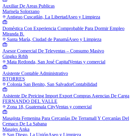
Auxiliar De Areas Publicas
Marisela Solorzano
Antiguo Cuscatlán, La Libertad
Aseo y Limpieza
Doméstica Con Experiencia Comprobable Para Dormir Empleo
Miranda B.
Santa María, Ciudad de Panamá
Aseo y Limpieza
Asesor Comercial De Televentas – Consumo Masivo
Gingko Rrhh
Mata Redonda, San José Capital
Ventas y comercial
Asistente Contable Administrativo
BTORRES
Colonia San Benito, San Salvador
Contabilidad
Asistente De Preicing Import Export Compras Agencias De Carga
FERNANDO DEL VALLE
Zona 18, Guatemala City
Ventas y comercial
Masajista Femenina Para Cercanías De Terramall Y Cercanías Del
Cemaco De La Sabana
Masajes Anka
San Diego, La Unión
Aseo y Limpieza