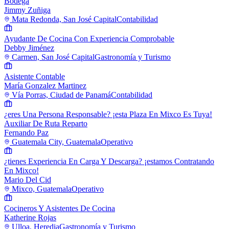
Bodega
Jimmy Zuñiga
Mata Redonda, San José Capital
Contabilidad
Ayudante De Cocina Con Experiencia Comprobable
Debby Jiménez
Carmen, San José Capital
Gastronomía y Turismo
Asistente Contable
María Gonzalez Martinez
Vía Porras, Ciudad de Panamá
Contabilidad
¿eres Una Persona Responsable? ¡esta Plaza En Mixco Es Tuya!
Auxiliar De Ruta Reparto
Fernando Paz
Guatemala City, Guatemala
Operativo
¿tienes Experiencia En Carga Y Descarga? ¡estamos Contratando
En Mixco!
Mario Del Cid
Mixco, Guatemala
Operativo
Cocineros Y Asistentes De Cocina
Katherine Rojas
Ulloa, Heredia
Gastronomía y Turismo