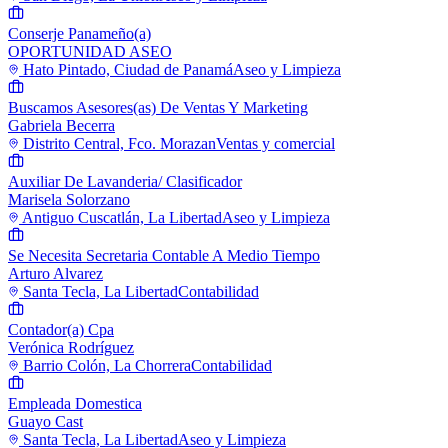
Conserje Panameño(a)
OPORTUNIDAD ASEO
Hato Pintado, Ciudad de Panamá
Aseo y Limpieza
Buscamos Asesores(as) De Ventas Y Marketing
Gabriela Becerra
Distrito Central, Fco. Morazan
Ventas y comercial
Auxiliar De Lavanderia/ Clasificador
Marisela Solorzano
Antiguo Cuscatlán, La Libertad
Aseo y Limpieza
Se Necesita Secretaria Contable A Medio Tiempo
Arturo Alvarez
Santa Tecla, La Libertad
Contabilidad
Contador(a) Cpa
Verónica Rodríguez
Barrio Colón, La Chorrera
Contabilidad
Empleada Domestica
Guayo Cast
Santa Tecla, La Libertad
Aseo y Limpieza