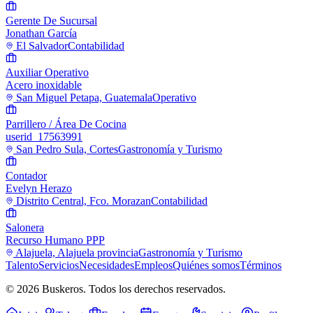
Gerente De Sucursal
Jonathan García
El Salvador
Contabilidad
Auxiliar Operativo
Acero inoxidable
San Miguel Petapa, Guatemala
Operativo
Parrillero / Área De Cocina
userid_17563991
San Pedro Sula, Cortes
Gastronomía y Turismo
Contador
Evelyn Herazo
Distrito Central, Fco. Morazan
Contabilidad
Salonera
Recurso Humano PPP
Alajuela, Alajuela provincia
Gastronomía y Turismo
Talento
Servicios
Necesidades
Empleos
Quiénes somos
Términos
© 2026 Buskeros. Todos los derechos reservados.