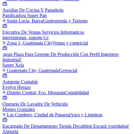
Auxiliar De Cocina Y Panadería
Panificadora Super Pan
Santa Lucia, Barva
Gastronomía y Turismo
Ejecutiva De Ventas Servicios Informaticos
intersistemas_soporte Gt
Zona 1, Guatemala City
Ventas y comercial
¡gran Plaza Para Gerente De Producción Con Perfil Ingeniero
Industrial!
Sastre Xela
Guatemala City, Guatemala
Gerencial
Asistente Contable
Evelyn Herazo
Distrito Central, Fco. Morazan
Contabilidad
Operario De Lavador De Vehiculo
Moises Gonzalez
Las Cumbres, Ciudad de Panamá
Aseo y Limpieza
Encargado De Departamento Tienda Decathlon Escazú /curridabat/
Alajuela