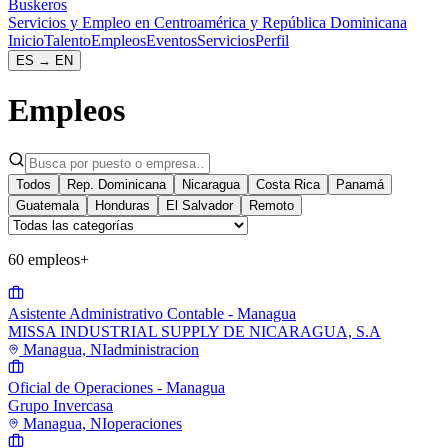
Buskeros
Servicios y Empleo en Centroamérica y República Dominicana
Inicio
Talento
Empleos
Eventos
Servicios
Perfil
ES
→
EN
Empleos
Todos
Rep. Dominicana
Nicaragua
Costa Rica
Panamá
Guatemala
Honduras
El Salvador
Remoto
60 empleos
+
Asistente Administrativo Contable - Managua
MISSA INDUSTRIAL SUPPLY DE NICARAGUA, S.A
Managua, NI
administracion
Oficial de Operaciones - Managua
Grupo Invercasa
Managua, NI
operaciones