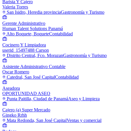
Barista Y Cajero
Valeria Torres
San Isidro, Heredia provincia
Gastronomía y Turismo
Gerente Administrativo
Human Talent Solutions Panamá
Alto Boquete, Boquete
Contabilidad
Cocinero Y Limpiadora
userid_15497488 Carson
Distrito Central, Fco. Morazan
Gastronomía y Turismo
Asistente Administrativo Contable
Oscar Romero
Catedral, San José Capital
Contabilidad
Aseadora
OPORTUNIDAD ASEO
Punta Paitilla, Ciudad de Panamá
Aseo y Limpieza
Cajero (a) Super Mercado
Gingko Rrhh
Mata Redonda, San José Capital
Ventas y comercial