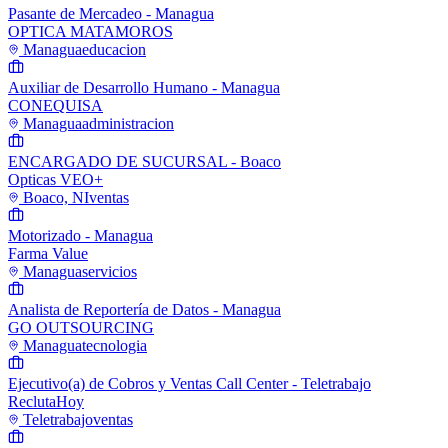
Pasante de Mercadeo - Managua
OPTICA MATAMOROS
Managua
educacion
Auxiliar de Desarrollo Humano - Managua
CONEQUISA
Managua
administracion
ENCARGADO DE SUCURSAL - Boaco
Opticas VEO+
Boaco, NI
ventas
Motorizado - Managua
Farma Value
Managua
servicios
Analista de Reportería de Datos - Managua
GO OUTSOURCING
Managua
tecnologia
Ejecutivo(a) de Cobros y Ventas Call Center - Teletrabajo
ReclutaHoy
Teletrabajo
ventas