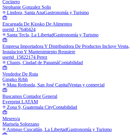
Cocinero
Stephanie Gonzalez Solis
Lindora, Santa Ana
Gastronomía y Turismo
Encargada De Kiosko De Alimentos
userid_17640424
Santa Tecla, La Libertad
Gastronomía y Turismo
Empresa Importadora Y Distribuidora De Productos Incluye Venta,
Instalacion Y Mantenimiento Requiere
userid_15822174 Perez
Chanis, Ciudad de Panamá
Contabilidad
Vendedor De Ruta
Gingko Rrhh
Mata Redonda, San José Capital
Ventas y comercial
Buscamos Contador General
Everprint LATAM
Zona 9, Guatemala City
Contabilidad
Mesero/a
Marisela Solorzano
Antiguo Cuscatlán, La Libertad
Gastronomía y Turismo