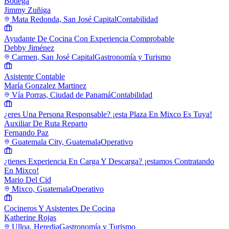
Bodega
Jimmy Zuñiga
Mata Redonda, San José Capital
Contabilidad
Ayudante De Cocina Con Experiencia Comprobable
Debby Jiménez
Carmen, San José Capital
Gastronomía y Turismo
Asistente Contable
María Gonzalez Martinez
Vía Porras, Ciudad de Panamá
Contabilidad
¿eres Una Persona Responsable? ¡esta Plaza En Mixco Es Tuya!
Auxiliar De Ruta Reparto
Fernando Paz
Guatemala City, Guatemala
Operativo
¿tienes Experiencia En Carga Y Descarga? ¡estamos Contratando
En Mixco!
Mario Del Cid
Mixco, Guatemala
Operativo
Cocineros Y Asistentes De Cocina
Katherine Rojas
Ulloa, Heredia
Gastronomía y Turismo