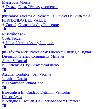
Maria José Monge
Escazú, Escazú
Ventas y comercial
¡buscamos Talentos Al Volante En Ciudad De Guatemala!.
FERNANDO DEL VALLE
Zona 2, Guatemala City
Transporte
Miscelánea (o)
Costa Frozen
Ulloa, Heredia
Aseo y Limpieza
¡tu Próxima Meta Profesional: Diseño Y Estrategia Digital!
Diseñador Grafico Community Manager
Aarón Villarreal
Guatemala City, Guatemala
Diseño
Auxiliar Contable - San Vicente
Jonathan García
El Salvador
Contabilidad
Especialista En Cuidado Detailing Vehicular
Héctor Ayala
Antiguo Cuscatlán, La Libertad
Aseo y Limpieza