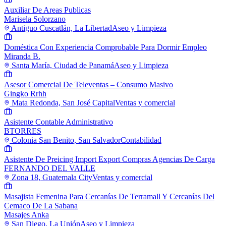
Auxiliar De Areas Publicas
Marisela Solorzano
Antiguo Cuscatlán, La Libertad
Aseo y Limpieza
Doméstica Con Experiencia Comprobable Para Dormir Empleo
Miranda B.
Santa María, Ciudad de Panamá
Aseo y Limpieza
Asesor Comercial De Televentas – Consumo Masivo
Gingko Rrhh
Mata Redonda, San José Capital
Ventas y comercial
Asistente Contable Administrativo
BTORRES
Colonia San Benito, San Salvador
Contabilidad
Asistente De Preicing Import Export Compras Agencias De Carga
FERNANDO DEL VALLE
Zona 18, Guatemala City
Ventas y comercial
Masajista Femenina Para Cercanías De Terramall Y Cercanías Del
Cemaco De La Sabana
Masajes Anka
San Diego, La Unión
Aseo y Limpieza