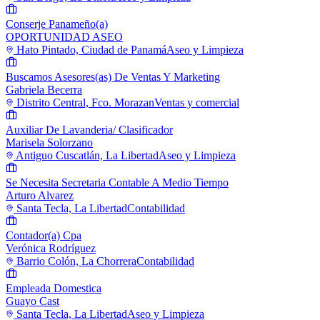
Conserje Panameño(a)
OPORTUNIDAD ASEO
Hato Pintado, Ciudad de Panamá
Aseo y Limpieza
Buscamos Asesores(as) De Ventas Y Marketing
Gabriela Becerra
Distrito Central, Fco. Morazan
Ventas y comercial
Auxiliar De Lavanderia/ Clasificador
Marisela Solorzano
Antiguo Cuscatlán, La Libertad
Aseo y Limpieza
Se Necesita Secretaria Contable A Medio Tiempo
Arturo Alvarez
Santa Tecla, La Libertad
Contabilidad
Contador(a) Cpa
Verónica Rodríguez
Barrio Colón, La Chorrera
Contabilidad
Empleada Domestica
Guayo Cast
Santa Tecla, La Libertad
Aseo y Limpieza