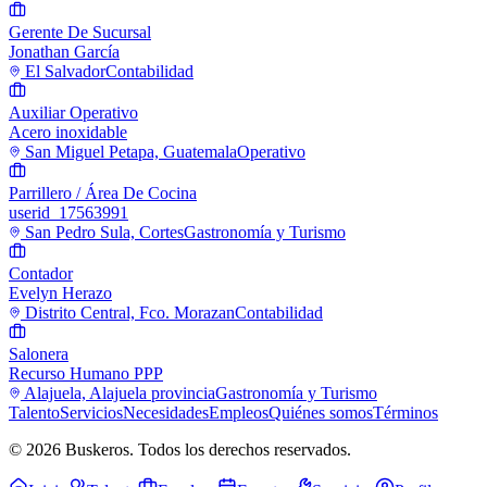
Gerente De Sucursal
Jonathan García
El Salvador
Contabilidad
Auxiliar Operativo
Acero inoxidable
San Miguel Petapa, Guatemala
Operativo
Parrillero / Área De Cocina
userid_17563991
San Pedro Sula, Cortes
Gastronomía y Turismo
Contador
Evelyn Herazo
Distrito Central, Fco. Morazan
Contabilidad
Salonera
Recurso Humano PPP
Alajuela, Alajuela provincia
Gastronomía y Turismo
Talento
Servicios
Necesidades
Empleos
Quiénes somos
Términos
© 2026 Buskeros. Todos los derechos reservados.