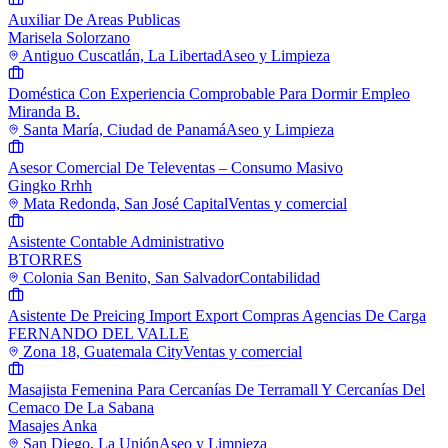
Auxiliar De Areas Publicas
Marisela Solorzano
Antiguo Cuscatlán, La Libertad
Aseo y Limpieza
Doméstica Con Experiencia Comprobable Para Dormir Empleo
Miranda B.
Santa María, Ciudad de Panamá
Aseo y Limpieza
Asesor Comercial De Televentas – Consumo Masivo
Gingko Rrhh
Mata Redonda, San José Capital
Ventas y comercial
Asistente Contable Administrativo
BTORRES
Colonia San Benito, San Salvador
Contabilidad
Asistente De Preicing Import Export Compras Agencias De Carga
FERNANDO DEL VALLE
Zona 18, Guatemala City
Ventas y comercial
Masajista Femenina Para Cercanías De Terramall Y Cercanías Del
Cemaco De La Sabana
Masajes Anka
San Diego, La Unión
Aseo y Limpieza