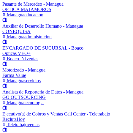
Pasante de Mercadeo - Managua
OPTICA MATAMOROS
Managua
educacion
Auxiliar de Desarrollo Humano - Managua
CONEQUISA
Managua
administracion
ENCARGADO DE SUCURSAL - Boaco
Opticas VEO+
Boaco, NI
ventas
Motorizado - Managua
Farma Value
Managua
servicios
Analista de Reportería de Datos - Managua
GO OUTSOURCING
Managua
tecnologia
Ejecutivo(a) de Cobros y Ventas Call Center - Teletrabajo
ReclutaHoy
Teletrabajo
ventas