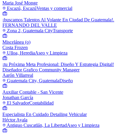
Maria José Monge
Escazú, Escazú
Ventas y comercial
¡buscamos Talentos Al Volante En Ciudad De Guatemala!.
FERNANDO DEL VALLE
Zona 2, Guatemala City
Transporte
Miscelánea (o)
Costa Frozen
Ulloa, Heredia
Aseo y Limpieza
¡tu Próxima Meta Profesional: Diseño Y Estrategia Digital!
Diseñador Grafico Community Manager
Aarón Villarreal
Guatemala City, Guatemala
Diseño
Auxiliar Contable - San Vicente
Jonathan García
El Salvador
Contabilidad
Especialista En Cuidado Detailing Vehicular
Héctor Ayala
Antiguo Cuscatlán, La Libertad
Aseo y Limpieza