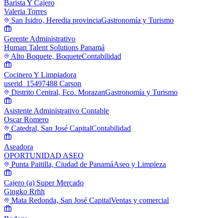
Barista Y Cajero
Valeria Torres
San Isidro, Heredia provincia
Gastronomía y Turismo
Gerente Administrativo
Human Talent Solutions Panamá
Alto Boquete, Boquete
Contabilidad
Cocinero Y Limpiadora
userid_15497488 Carson
Distrito Central, Fco. Morazan
Gastronomía y Turismo
Asistente Administrativo Contable
Oscar Romero
Catedral, San José Capital
Contabilidad
Aseadora
OPORTUNIDAD ASEO
Punta Paitilla, Ciudad de Panamá
Aseo y Limpieza
Cajero (a) Super Mercado
Gingko Rrhh
Mata Redonda, San José Capital
Ventas y comercial