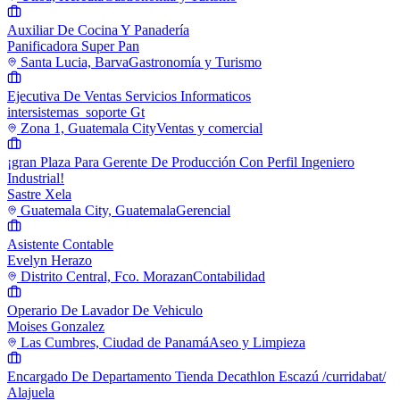
Auxiliar De Cocina Y Panadería
Panificadora Super Pan
Santa Lucia, Barva
Gastronomía y Turismo
Ejecutiva De Ventas Servicios Informaticos
intersistemas_soporte Gt
Zona 1, Guatemala City
Ventas y comercial
¡gran Plaza Para Gerente De Producción Con Perfil Ingeniero
Industrial!
Sastre Xela
Guatemala City, Guatemala
Gerencial
Asistente Contable
Evelyn Herazo
Distrito Central, Fco. Morazan
Contabilidad
Operario De Lavador De Vehiculo
Moises Gonzalez
Las Cumbres, Ciudad de Panamá
Aseo y Limpieza
Encargado De Departamento Tienda Decathlon Escazú /curridabat/
Alajuela