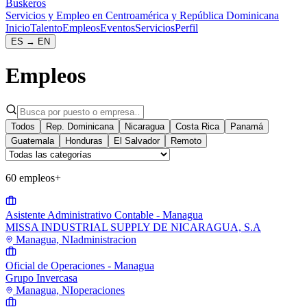
Buskeros
Servicios y Empleo en Centroamérica y República Dominicana
Inicio
Talento
Empleos
Eventos
Servicios
Perfil
ES
→
EN
Empleos
Todos
Rep. Dominicana
Nicaragua
Costa Rica
Panamá
Guatemala
Honduras
El Salvador
Remoto
60 empleos
+
Asistente Administrativo Contable - Managua
MISSA INDUSTRIAL SUPPLY DE NICARAGUA, S.A
Managua, NI
administracion
Oficial de Operaciones - Managua
Grupo Invercasa
Managua, NI
operaciones