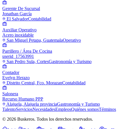
Gerente De Sucursal
Jonathan García
El Salvador
Contabilidad
Auxiliar Operativo
Acero inoxidable
San Miguel Petapa, Guatemala
Operativo
Parrillero / Área De Cocina
userid_17563991
San Pedro Sula, Cortes
Gastronomía y Turismo
Contador
Evelyn Herazo
Distrito Central, Fco. Morazan
Contabilidad
Salonera
Recurso Humano PPP
Alajuela, Alajuela provincia
Gastronomía y Turismo
Talento
Servicios
Necesidades
Empleos
Quiénes somos
Términos
© 2026 Buskeros. Todos los derechos reservados.