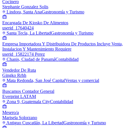
Cocinero
Stephanie Gonzalez Solis
Lindora, Santa Ana
Gastronomía y Turismo
Encargada De Kiosko De Alimentos
userid_17640424
Santa Tecla, La Libertad
Gastronomía y Turismo
Empresa Importadora Y Distribuidora De Productos Incluye Venta,
Instalacion Y Mantenimiento Requiere
userid_15822174 Perez
Chanis, Ciudad de Panamá
Contabilidad
Vendedor De Ruta
Gingko Rrhh
Mata Redonda, San José Capital
Ventas y comercial
Buscamos Contador General
Everprint LATAM
Zona 9, Guatemala City
Contabilidad
Mesero/a
Marisela Solorzano
Antiguo Cuscatlán, La Libertad
Gastronomía y Turismo