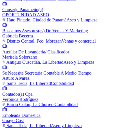
Conserje Panameño(a)
OPORTUNIDAD ASEO
Hato Pintado, Ciudad de Panamá
Aseo y Limpieza
Buscamos Asesores(as) De Ventas Y Marketing
Gabriela Becerra
Distrito Central, Fco. Morazan
Ventas y comercial
Auxiliar De Lavanderia/ Clasificador
Marisela Solorzano
Antiguo Cuscatlán, La Libertad
Aseo y Limpieza
Se Necesita Secretaria Contable A Medio Tiempo
Arturo Alvarez
Santa Tecla, La Libertad
Contabilidad
Contador(a) Cpa
Verónica Rodríguez
Barrio Colón, La Chorrera
Contabilidad
Empleada Domestica
Guayo Cast
Santa Tecla, La Libertad
Aseo y Limpieza