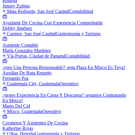
Bodega
Jimmy Zuñiga
Mata Redonda, San José Capital
Contabilidad
Ayudante De Cocina Con Experiencia Comprobable
Debby Jiménez
Carmen, San José Capital
Gastronomía y Turismo
Asistente Contable
María Gonzalez Martinez
Vía Porras, Ciudad de Panamá
Contabilidad
¿eres Una Persona Responsable? ¡esta Plaza En Mixco Es Tuya!
Auxiliar De Ruta Reparto
Fernando Paz
Guatemala City, Guatemala
Operativo
¿tienes Experiencia En Carga Y Descarga? ¡estamos Contratando
En Mixco!
Mario Del Cid
Mixco, Guatemala
Operativo
Cocineros Y Asistentes De Cocina
Katherine Rojas
Ulloa, Heredia
Gastronomía y Turismo