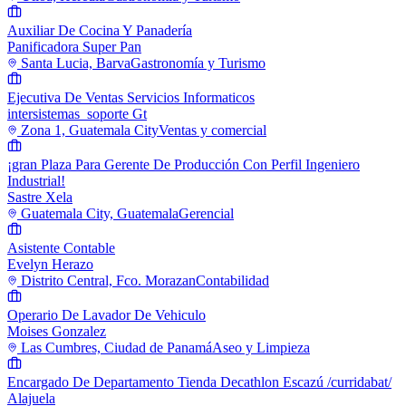
Auxiliar De Cocina Y Panadería
Panificadora Super Pan
Santa Lucia, Barva
Gastronomía y Turismo
Ejecutiva De Ventas Servicios Informaticos
intersistemas_soporte Gt
Zona 1, Guatemala City
Ventas y comercial
¡gran Plaza Para Gerente De Producción Con Perfil Ingeniero
Industrial!
Sastre Xela
Guatemala City, Guatemala
Gerencial
Asistente Contable
Evelyn Herazo
Distrito Central, Fco. Morazan
Contabilidad
Operario De Lavador De Vehiculo
Moises Gonzalez
Las Cumbres, Ciudad de Panamá
Aseo y Limpieza
Encargado De Departamento Tienda Decathlon Escazú /curridabat/
Alajuela