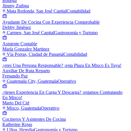
Bodega
Jimmy Zuñiga
Mata Redonda, San José Capital
Contabilidad
Ayudante De Cocina Con Experiencia Comprobable
Debby Jiménez
Carmen, San José Capital
Gastronomía y Turismo
Asistente Contable
María Gonzalez Martinez
Vía Porras, Ciudad de Panamá
Contabilidad
¿eres Una Persona Responsable? ¡esta Plaza En Mixco Es Tuya!
Auxiliar De Ruta Reparto
Fernando Paz
Guatemala City, Guatemala
Operativo
¿tienes Experiencia En Carga Y Descarga? ¡estamos Contratando
En Mixco!
Mario Del Cid
Mixco, Guatemala
Operativo
Cocineros Y Asistentes De Cocina
Katherine Rojas
Ulloa, Heredia
Gastronomía y Turismo