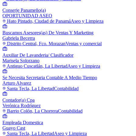
Conserje Panameño(a)
OPORTUNIDAD ASEO
Hato Pintado, Ciudad de Panamá
Aseo y Limpieza
Buscamos Asesores(as) De Ventas Y Marketing
Gabriela Becerra
Distrito Central, Fco. Morazan
Ventas y comercial
Auxiliar De Lavanderia/ Clasificador
Marisela Solorzano
Antiguo Cuscatlán, La Libertad
Aseo y Limpieza
Se Necesita Secretaria Contable A Medio Tiempo
Arturo Alvarez
Santa Tecla, La Libertad
Contabilidad
Contador(a) Cpa
Verónica Rodríguez
Barrio Colón, La Chorrera
Contabilidad
Empleada Domestica
Guayo Cast
Santa Tecla, La Libertad
Aseo y Limpieza