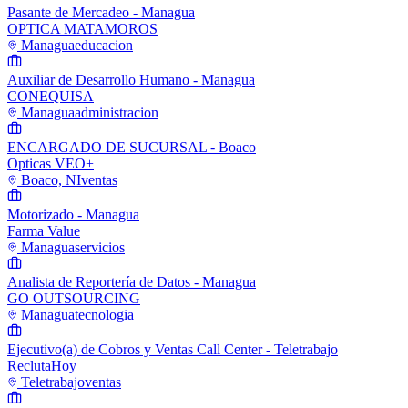
Pasante de Mercadeo - Managua
OPTICA MATAMOROS
Managua
educacion
Auxiliar de Desarrollo Humano - Managua
CONEQUISA
Managua
administracion
ENCARGADO DE SUCURSAL - Boaco
Opticas VEO+
Boaco, NI
ventas
Motorizado - Managua
Farma Value
Managua
servicios
Analista de Reportería de Datos - Managua
GO OUTSOURCING
Managua
tecnologia
Ejecutivo(a) de Cobros y Ventas Call Center - Teletrabajo
ReclutaHoy
Teletrabajo
ventas