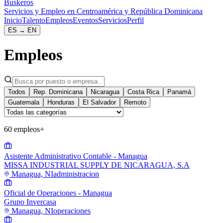
Buskeros
Servicios y Empleo en Centroamérica y República Dominicana
Inicio
Talento
Empleos
Eventos
Servicios
Perfil
ES
→
EN
Empleos
Todos
Rep. Dominicana
Nicaragua
Costa Rica
Panamá
Guatemala
Honduras
El Salvador
Remoto
60 empleos
+
Asistente Administrativo Contable - Managua
MISSA INDUSTRIAL SUPPLY DE NICARAGUA, S.A
Managua, NI
administracion
Oficial de Operaciones - Managua
Grupo Invercasa
Managua, NI
operaciones