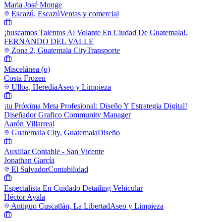
Maria José Monge
Escazú, Escazú
Ventas y comercial
¡buscamos Talentos Al Volante En Ciudad De Guatemala!.
FERNANDO DEL VALLE
Zona 2, Guatemala City
Transporte
Miscelánea (o)
Costa Frozen
Ulloa, Heredia
Aseo y Limpieza
¡tu Próxima Meta Profesional: Diseño Y Estrategia Digital!
Diseñador Grafico Community Manager
Aarón Villarreal
Guatemala City, Guatemala
Diseño
Auxiliar Contable - San Vicente
Jonathan García
El Salvador
Contabilidad
Especialista En Cuidado Detailing Vehicular
Héctor Ayala
Antiguo Cuscatlán, La Libertad
Aseo y Limpieza