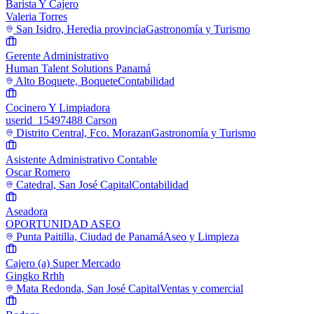
Barista Y Cajero
Valeria Torres
San Isidro, Heredia provincia
Gastronomía y Turismo
Gerente Administrativo
Human Talent Solutions Panamá
Alto Boquete, Boquete
Contabilidad
Cocinero Y Limpiadora
userid_15497488 Carson
Distrito Central, Fco. Morazan
Gastronomía y Turismo
Asistente Administrativo Contable
Oscar Romero
Catedral, San José Capital
Contabilidad
Aseadora
OPORTUNIDAD ASEO
Punta Paitilla, Ciudad de Panamá
Aseo y Limpieza
Cajero (a) Super Mercado
Gingko Rrhh
Mata Redonda, San José Capital
Ventas y comercial