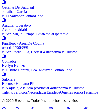
Gerente De Sucursal
Jonathan García
El Salvador
Contabilidad
Auxiliar Operativo
Acero inoxidable
San Miguel Petapa, Guatemala
Operativo
Parrillero / Área De Cocina
userid_17563991
San Pedro Sula, Cortes
Gastronomía y Turismo
Contador
Evelyn Herazo
Distrito Central, Fco. Morazan
Contabilidad
Salonera
Recurso Humano PPP
Alajuela, Alajuela provincia
Gastronomía y Turismo
Talento
Servicios
Necesidades
Empleos
Quiénes somos
Términos
© 2026 Buskeros. Todos los derechos reservados.