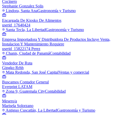
Cocinero
Stephanie Gonzalez Solis
Lindora, Santa Ana
Gastronomía y Turismo
Encargada De Kiosko De Alimentos
userid_17640424
Santa Tecla, La Libertad
Gastronomía y Turismo
Empresa Importadora Y Distribuidora De Productos Incluye Venta,
Instalacion Y Mantenimiento Requiere
userid_15822174 Perez
Chanis, Ciudad de Panamá
Contabilidad
Vendedor De Ruta
Gingko Rrhh
Mata Redonda, San José Capital
Ventas y comercial
Buscamos Contador General
Everprint LATAM
Zona 9, Guatemala City
Contabilidad
Mesero/a
Marisela Solorzano
Antiguo Cuscatlán, La Libertad
Gastronomía y Turismo