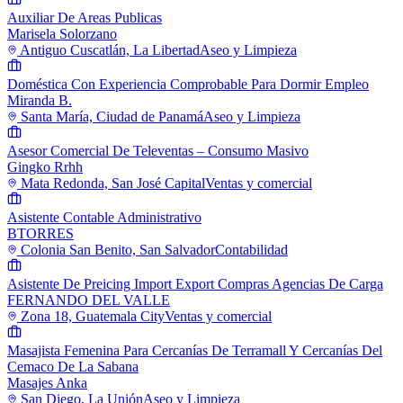
Auxiliar De Areas Publicas
Marisela Solorzano
Antiguo Cuscatlán, La Libertad
Aseo y Limpieza
Doméstica Con Experiencia Comprobable Para Dormir Empleo
Miranda B.
Santa María, Ciudad de Panamá
Aseo y Limpieza
Asesor Comercial De Televentas – Consumo Masivo
Gingko Rrhh
Mata Redonda, San José Capital
Ventas y comercial
Asistente Contable Administrativo
BTORRES
Colonia San Benito, San Salvador
Contabilidad
Asistente De Preicing Import Export Compras Agencias De Carga
FERNANDO DEL VALLE
Zona 18, Guatemala City
Ventas y comercial
Masajista Femenina Para Cercanías De Terramall Y Cercanías Del
Cemaco De La Sabana
Masajes Anka
San Diego, La Unión
Aseo y Limpieza